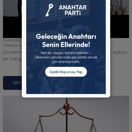
Düzensiz Göç
Türkiye ve Türk milletinin bugün ve ivedi bir şekilde
çözülememesi halinde karşı karşıya kalacağı tehdit açıkça
bir milli güvenlik ve ulusal varlık tehdididir…
DETAYLI BİLGİ