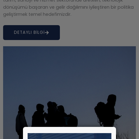
dönüşümü başaran ve gelir dağılımını iyileştiren bir politika
geliştirmek temel hedefimizdir.
DETAYLI BİLGİ