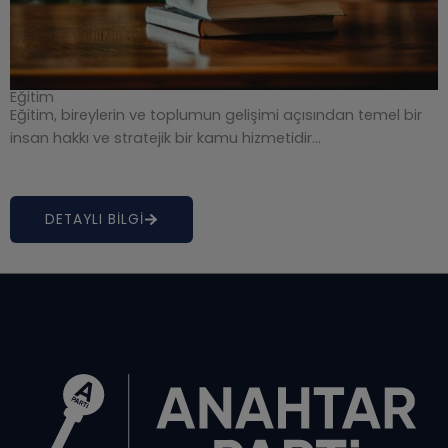
Eğitim
Eğitim, bireylerin ve toplumun gelişimi açısından temel bir
insan hakkı ve stratejik bir kamu hizmetidir…
DETAYLI BİLGİ