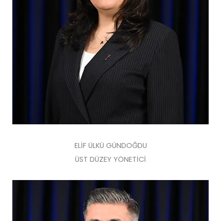
ELİF ÜLKÜ GÜNDOĞDU
ÜST DÜZEY YÖNETİCİ