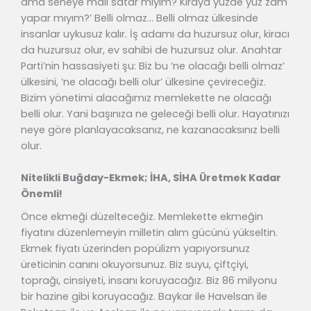
ama seneye malı satar mıyım? Kiraya yüzde yüz zam
yapar mıyım?’ Belli olmaz… Belli olmaz ülkesinde
insanlar uykusuz kalır. İş adamı da huzursuz olur, kiracı
da huzursuz olur, ev sahibi de huzursuz olur. Anahtar
Parti’nin hassasiyeti şu: Biz bu ‘ne olacağı belli olmaz’
ülkesini, ‘ne olacağı belli olur’ ülkesine çevireceğiz.
Bizim yönetimi alacağımız memlekette ne olacağı
belli olur. Yani başınıza ne geleceği belli olur. Hayatınızı
neye göre planlayacaksanız, ne kazanacaksınız belli
olur.
Nitelikli Buğday-Ekmek; İHA, SİHA Üretmek Kadar
Önemli!
Önce ekmeği düzelteceğiz. Memlekette ekmeğin
fiyatını düzenlemeyin milletin alım gücünü yükseltin.
Ekmek fiyatı üzerinden popülizm yapıyorsunuz
üreticinin canını okuyorsunuz. Biz suyu, çiftçiyi,
toprağı, cinsiyeti, insanı koruyacağız. Biz 86 milyonu
bir hazine gibi koruyacağız. Baykar ile Havelsan ile