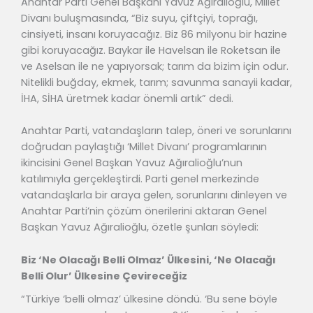
Anahtar Parti Genel Başkanı Yavuz Ağıralioğlu, Millet
Divanı buluşmasında, “Biz suyu, çiftçiyi, toprağı,
cinsiyeti, insanı koruyacağız. Biz 86 milyonu bir hazine
gibi koruyacağız. Baykar ile Havelsan ile Roketsan ile
ve Aselsan ile ne yapıyorsak; tarım da bizim için odur.
Nitelikli buğday, ekmek, tarım; savunma sanayii kadar,
İHA, SİHA üretmek kadar önemli artık” dedi.
Anahtar Parti, vatandaşların talep, öneri ve sorunlarını
doğrudan paylaştığı ‘Millet Divanı’ programlarının
ikincisini Genel Başkan Yavuz Ağıralioğlu’nun
katılımıyla gerçekleştirdi. Parti genel merkezinde
vatandaşlarla bir araya gelen, sorunlarını dinleyen ve
Anahtar Parti’nin çözüm önerilerini aktaran Genel
Başkan Yavuz Ağıralioğlu, özetle şunları söyledi:
Biz ‘Ne Olacağı Belli Olmaz’ Ülkesini, ‘Ne Olacağı
Belli Olur’ Ülkesine Çevireceğiz
“Türkiye ‘belli olmaz’ ülkesine döndü. ‘Bu sene böyle