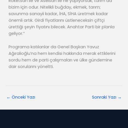
Roketsan ile ve Aselsan ile ne yapıyorsak; tarım da
bizim için odur. Nitelikli buğday, ekmek, tarım;
savunma sanayii kadar, İHA, SİHA üretmek kadar
önemli artık. Girdi fiyatlarını üstleneceksin çiftçi
ürettiği şeyin fiyatını bilecek. Anahtar Parti bir planla
geliyor.”
Programa katılanlar da Genel Başkan Yavuz
Ağıralioğlu’na hem kendisi hakkında merak ettiklerini
sordu hem de parti çalışmaları ve ülke gündemine
dair sorularını yöneltti.
←
Önceki Yazı
Sonraki Yazı
→