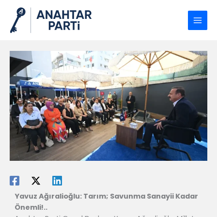
İçeriğe
atla
Yavuz Ağıralioğlu: Tarım; Savunma Sanayii Kadar
Önemli!..