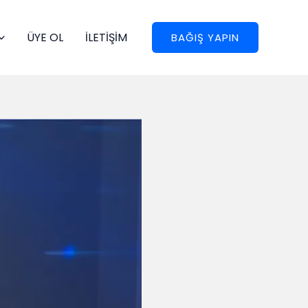
ÜYE OL
İLETİŞİM
BAĞIŞ YAPIN