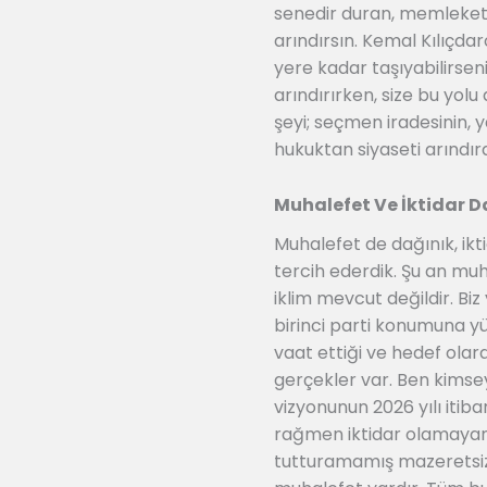
senedir duran, memleketi
arındırsın. Kemal Kılıçdar
yere kadar taşıyabilirseniz
arındırırken, size bu yo
şeyi; seçmen iradesinin, 
hukuktan siyaseti arındır
Muhalefet Ve İktidar D
Muhalefet de dağınık, ikt
tercih ederdik. Şu an muha
iklim mevcut değildir. Bi
birinci parti konumuna yük
vaat ettiği ve hedef olar
gerçekler var. Ben kimse
vizyonunun 2026 yılı itib
rağmen iktidar olamayan 
tutturamamış mazeretsiz