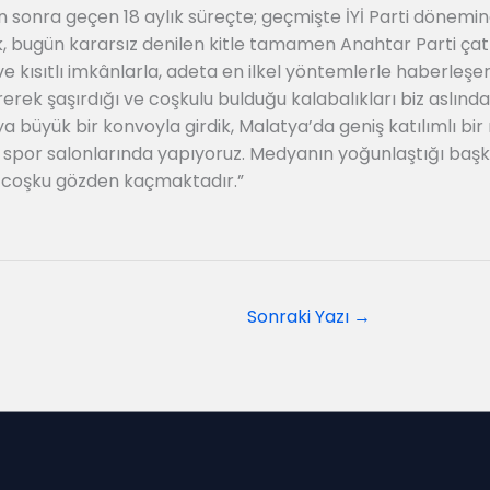
 sonra geçen 18 aylık süreçte; geçmişte İYİ Parti dönemin
k, bugün kararsız denilen kitle tamamen Anahtar Parti çat
e kısıtlı imkânlarla, adeta en ilkel yöntemlerle haberleşer
ek şaşırdığı ve coşkulu bulduğu kalabalıkları biz aslında 
ya büyük bir konvoyla girdik, Malatya’da geniş katılımlı bir
alı spor salonlarında yapıyoruz. Medyanın yoğunlaştığı baş
ki coşku gözden kaçmaktadır.”
Sonraki Yazı
→