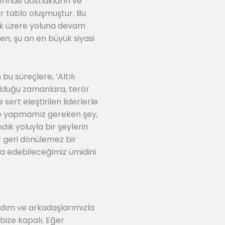
erinde dostlukların ve
 bir tablo oluşmuştur. Bu
ak üzere yoluna devam
en, şu an en büyük siyasi
u süreçlere, ‘Altılı
olduğu zamanlara, terör
sert eleştirilen liderlerle
kle yapmamız gereken şey,
ık yoluyla bir şeylerin
 geri dönülemez bir
şa edebileceğimiz ümidini
madım ve arkadaşlarımızla
bize kapalı. Eğer