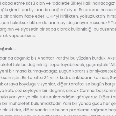
 abad etme sözü olan ve ‘adaletle ülkeyi kalkındıracağız’
oğlu şimdi ‘partiyi arındıracağım’ diyor. Bu arınma hassasi
 bir anlam ifade eder. CHP’yi kirlilikten, yolsuzluktan, hırs
lu açan hukuksuzluktan da arınmayı düşünüyor musunuz? Tü
yargının ve siyasetin bir sopa olarak kullanıldığı bu düze
arak yapacaksınız.
ağınık…
idar da dağınık; biz Anahtar Parti’yi bu yüzden kurduk. Aks
lefetteki bu dağınıklığı toparlayabilecek, geçmişteki ‘Altıl
z yeni bir masa kurmayacağız. Bugün kararsızlar siyasetteki
selmiştir. Bir tarafta 24 yıllık kudretli iktidarın karnesi,
ak ortaya koyduğu vizyonlar, diğer tarafta ise bugün karşı
ye kötü söz söyleyen biri değilim; ancak Cumhurbaşkanı
arıyla yarı yarıya bile tutturulamadığını görüyoruz. Diğer t
bir muhalefet bulunmaktadır. Yani bir yanda gücü her şe
 bir iktidar, diğer yanda ise bunca probleme rağmen baş