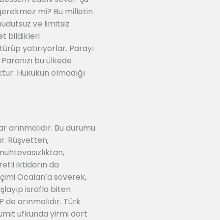
gerekmez mi? Bu milletin
udutsuz ve limitsiz
 bildikleri
ürüp yatırıyorlar. Parayı
. Paranızı bu ülkede
ktur. Hukukun olmadığı
r arınmalıdır. Bu durumu
r. Rüşvetten,
 muhtevasızlıktan,
etli iktidarın da
seçimi Öcalan’a söverek,
layıp israfla biten
P de arınmalıdır. Türk
 ümit ufkunda yirmi dört