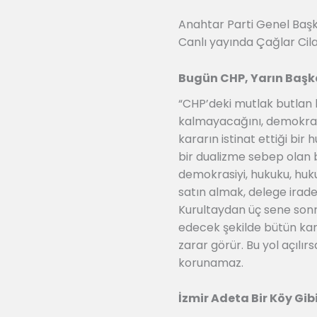
Anahtar Parti Genel Başk
Canlı yayında Çağlar Cilar
Bugün CHP, Yarın Başka
“CHP’deki mutlak butlan k
kalmayacağını, demokrasin
kararın istinat ettiği bir 
bir dualizme sebep olan 
demokrasiyi, hukuku, huku
satın almak, delege irade
Kurultaydan üç sene sonra
edecek şekilde bütün kara
zarar görür. Bu yol açılır
korunamaz.
İzmir Adeta Bir Köy Gib