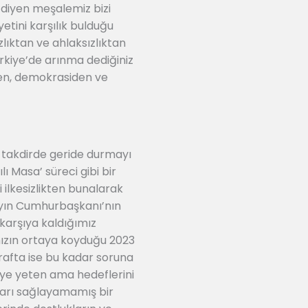
 diyen meşalemiz bizi
yetini karşılık bulduğu
ızlıktan ve ahlaksızlıktan
rkiye’de arınma dediğiniz
nden, demokrasiden ve
i takdirde geride durmayı
ı Masa’ süreci gibi bir
 ilkesizlikten bunalarak
 Sayın Cumhurbaşkanı’nın
 karşıya kaldığımız
mızın ortaya koyduğu 2023
arafta ise bu kadar soruna
ye yeten ama hedeflerini
arı sağlayamamış bir