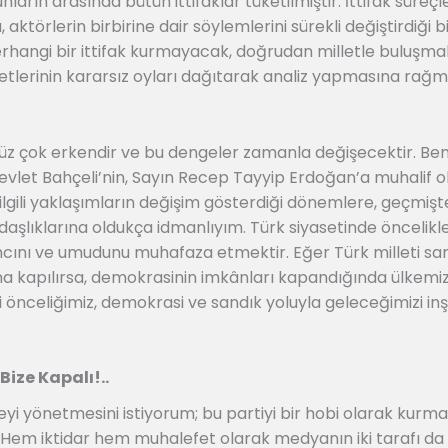
arın arasında bütün ittifaklar tüketilmiştir. İttifak süreçl
ığı, aktörlerin birbirine dair söylemlerini sürekli değiştirdiği
rhangi bir ittifak kurmayacak, doğrudan milletle buluşm
etlerinin kararsız oyları dağıtarak analiz yapmasına rağm
üz çok erkendir ve bu dengeler zamanla değişecektir. Ben b
vlet Bahçeli’nin, Sayın Recep Tayyip Erdoğan’a muhalif 
lgili yaklaşımların değişim gösterdiği dönemlere, geçmişte 
daşlıklarına oldukça idmanlıyım. Türk siyasetinde önceli
ncını ve umudunu muhafaza etmektir. Eğer Türk milleti sand
 kapılırsa, demokrasinin imkânları kapandığında ülkemiz
ci önceliğimiz, demokrasi ve sandık yoluyla geleceğimizi in
Bize Kapalı!..
eyi yönetmesini istiyorum; bu partiyi bir hobi olarak kur
 Hem iktidar hem muhalefet olarak medyanın iki tarafı da 