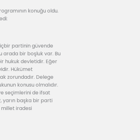
programının konuğu oldu.
edi:
hiçbir partinin güvende
u arada bir boşluk var. Bu
bir hukuk devletidir. Eğer
vidir. Hükümet
umak zorundadır. Delege
ukunun konusu olmalıdır.
 seçimlerini de ifsat
 yarın başka bir parti
millet iradesi