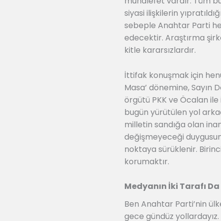
muhalefet vardır. Tüm bunl
siyasi ilişkilerin yıpratıld
sebeple Anahtar Parti he
edecektir. Araştırma şirk
kitle kararsızlardır.
İttifak konuşmak için hen
Masa’ dönemine, Sayın De
örgütü PKK ve Öcalan ile i
bugün yürütülen yol arka
milletin sandığa olan ina
değişmeyeceği duygusuna
noktaya sürüklenir. Birin
korumaktır.
Medyanın İki Tarafı Da 
Ben Anahtar Parti’nin ülk
gece gündüz yollardayız.