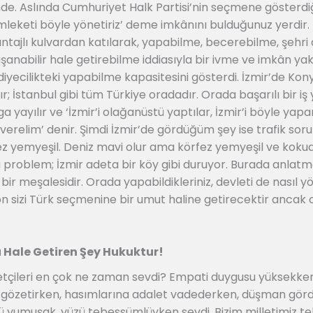
linde. Aslında Cumhuriyet Halk Partisi’nin seçmene göster
emleketi böyle yönetiriz’ deme imkânını bulduğunuz yerdir. 
antajlı kulvardan katılarak, yapabilme, becerebilme, şehri
aşanabilir hale getirebilme iddiasıyla bir ivme ve imkân ya
yecilikteki yapabilme kapasitesini gösterdi. İzmir’de Konyal
rdır; İstanbul gibi tüm Türkiye oradadır. Orada başarılı bir 
 yayılır ve ‘İzmir’i olağanüstü yaptılar, İzmir’i böyle yapa
verelim’ denir. Şimdi İzmir’de gördüğüm şey ise trafik sor
ez yemyeşil. Deniz mavi olur ama körfez yemyeşil ve kokud
 problem; İzmir adeta bir köy gibi duruyor. Burada anlatma
bir meşalesidir. Orada yapabildikleriniz, devleti de nasıl y
 sizi Türk seçmenine bir umut haline getirecektir ancak o
u Hale Getiren Şey Hukuktur!
asetçileri en çok ne zaman sevdi? Empati duygusu yüksekke
gözetirken, hasımlarına adalet vadederken, düşman görd
zü yumuşak, yüzü tebessümlüyken sevdi. Bizim milletimiz t