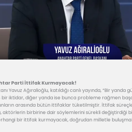
htar Parti İttifak Kurmayacak!
nı Yavuz Ağıralioğlu, katıldığı canlı yayında, “Bir yanda
 bir iktidar, diğer yanda ise bunca probleme rağmen baş
arın arasında bütün ittifaklar tüketilmiştir. İttifak süreçl
ığı, aktörlerin birbirine dair söylemlerini sürekli değiştirdiği
rhangi bir ittifak kurmayacak, doğrudan milletle buluşm