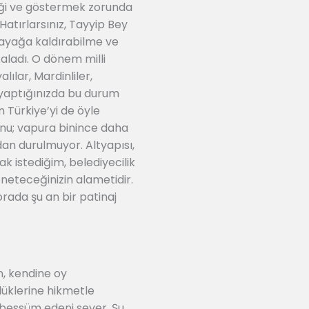
diği ve göstermek zorunda
Hatırlarsınız, Tayyip Bey
 ayağa kaldırabilme ve
kaladı. O dönem milli
ılar, Mardinliler,
iş yaptığınızda bu durum
n Türkiye’yi de öyle
unu; vapura binince daha
an durulmuyor. Altyapısı,
k istediğim, belediyecilik
öneteceğinizin alametidir.
rada şu an bir patinaj
n, kendine oy
üklerine hikmetle
ebessüm edeni sever. Şu