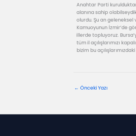
Anahtar Parti kurulduktan
alanına sahip olabilseydi
olurdu. Şu an geleneksel v
Kamuoyunun İzmir’de görer
illerde topluyoruz. Bursa’
tüm il açılışlarımızı kap
bizim bu açılışlarımızda
←
Önceki Yazı