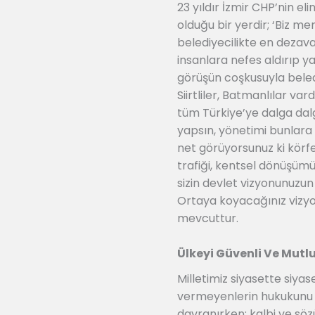
23 yıldır İzmir CHP’nin e
olduğu bir yerdir; ‘Biz m
belediyecilikte en dezav
insanlara nefes aldırıp y
görüşün coşkusuyla beledi
Siirtliler, Batmanlılar va
tüm Türkiye’ye dalga dalga
yapsın, yönetimi bunlara 
net görüyorsunuz ki körf
trafiği, kentsel dönüşümü
sizin devlet vizyonunuzun 
Ortaya koyacağınız vizyon
mevcuttur.
Ülkeyi Güvenli Ve Mutl
Milletimiz siyasette siy
vermeyenlerin hukukunu 
davranırken; kalbi ve sö