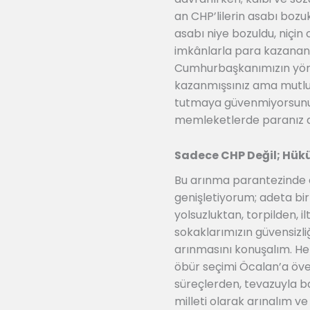
an CHP’lilerin asabı boz
asabı niye bozuldu, niçin
imkânlarla para kazananla
Cumhurbaşkanımızın yönett
kazanmışsınız ama mutlu de
tutmaya güvenmiyorsunuz.
memleketlerde paranız da
Sadece CHP Değil; Hükü
Bu arınma parantezinde 
genişletiyorum; adeta bir
yolsuzluktan, torpilden, 
sokaklarımızın güvensizliğ
arınmasını konuşalım. Her
öbür seçimi Öcalan’a över
süreçlerden, tevazuyla ba
milleti olarak arınalım v