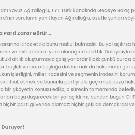
anı Yavuz Ağıralioğlu, TYT Türk kanalında Geceye Bakış 
a’nın sorularını yanıtlayan Ağıralioğlu, özetle şunları söyl
 Parti Zarar Görür…
ararına itiraz ettik; bunu makul bulmadık. Bu yol açılırsa 
in ve milli iradenin yara alacağını belirttik. Dolayısıyla b
hukuki altlık oluşturmaya çalışıyorlardır illaki; çünkü burası 
bir boşluk varsa, o boşluğu doldurmak da hükümetin göre
kun işlerliğini, millet iradesini ve seçmenin iradesini kor
sini ifsat etmek ve bununla partiyi ele geçirmek ceza huk
 bir şikâyetin konusu edilip, o sürecin tamamında belediye
rları boşa düşürecek bir yol açıldı mı, bundan bugün CHP,
sa hiçbir parti güvende olamaz; hiçbir şekilde demokrasi ve 
i Duruyor!