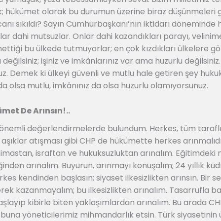
uk; hükümet olarak bu durumun üzerine biraz düşünmeleri 
 canı sıkıldı? Sayın Cumhurbaşkanı’nın iktidarı döneminde h
r dahi mutsuzlar. Onlar dahi kazandıkları parayı, velinimet
iği bu ülkede tutmuyorlar; en çok kızdıkları ülkelere göt
ğilsiniz; işiniz ve imkânlarınız var ama huzurlu değilsiniz
 Demek ki ülkeyi güvenli ve mutlu hale getiren şey huku
 olsa mutlu, imkânınız da olsa huzurlu olamıyorsunuz.
met De Arınsın!..
önemli değerlendirmelerde bulundum. Herkes, tüm tarafla
 aşıklar atışması gibi CHP de hükümette herkes arınmalıdı
iltimastan, israftan ve hukuksuzluktan arınalım. Eğitimdeki
inden arınalım. Buyurun, arınmayı konuşalım; 24 yıllık kudr
kes kendinden başlasın; siyaset ilkesizlikten arınsın. Bir 
ek kazanmayalım; bu ilkesizlikten arınalım. Tasarrufla baş
şlayıp kibirle biten yaklaşımlardan arınalım. Bu arada CH
e buna yöneticilerimiz mihmandarlık etsin. Türk siyasetinin