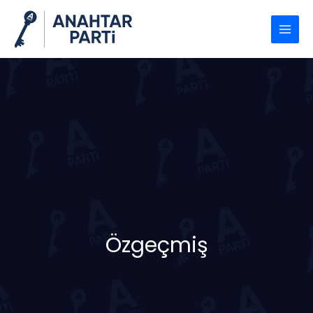
İçeriğe
atla
Özgeçmiş