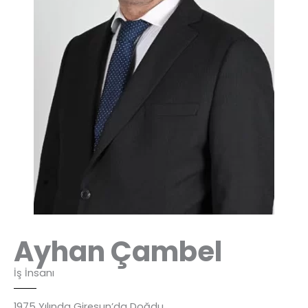
Ayhan Çambel
İş İnsanı
1975 Yılında Giresun’da Doğdu.