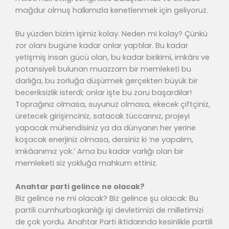
mağdur olmuş halkımızla kenetlenmek için geliyoruz.
Bu yüzden bizim işimiz kolay. Neden mi kolay? Çünkü
zor olanı bugüne kadar onlar yaptılar. Bu kadar
yetişmiş insan gücü olan, bu kadar birikimi, imkânı ve
potansiyeli bulunan muazzam bir memleketi bu
darlığa, bu zorluğa düşürmek gerçekten büyük bir
beceriksizlik isterdi; onlar işte bu zoru başardılar!
Toprağınız olmasa, suyunuz olmasa, ekecek çiftçiniz,
üretecek girişimciniz, satacak tüccarınız, projeyi
yapacak mühendisiniz ya da dünyanın her yerine
koşacak enerjiniz olmasa, dersiniz ki ‘ne yapalım,
imkâanımız yok.’ Ama bu kadar varlığı olan bir
memleketi siz yokluğa mahkum ettiniz.
Anahtar parti gelince ne olacak?
Biz gelince ne mi olacak? Biz gelince şu olacak: Bu
partili cumhurbaşkanlığı işi devletimizi de milletimizi
de çok yordu. Anahtar Parti iktidarında kesinlikle partili