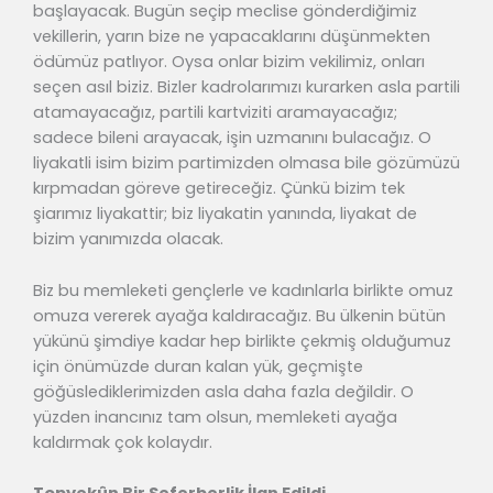
başlayacak. Bugün seçip meclise gönderdiğimiz
vekillerin, yarın bize ne yapacaklarını düşünmekten
ödümüz patlıyor. Oysa onlar bizim vekilimiz, onları
seçen asıl biziz. Bizler kadrolarımızı kurarken asla partili
atamayacağız, partili kartviziti aramayacağız;
sadece bileni arayacak, işin uzmanını bulacağız. O
liyakatli isim bizim partimizden olmasa bile gözümüzü
kırpmadan göreve getireceğiz. Çünkü bizim tek
şiarımız liyakattir; biz liyakatin yanında, liyakat de
bizim yanımızda olacak.
Biz bu memleketi gençlerle ve kadınlarla birlikte omuz
omuza vererek ayağa kaldıracağız. Bu ülkenin bütün
yükünü şimdiye kadar hep birlikte çekmiş olduğumuz
için önümüzde duran kalan yük, geçmişte
göğüslediklerimizden asla daha fazla değildir. O
yüzden inancınız tam olsun, memleketi ayağa
kaldırmak çok kolaydır.