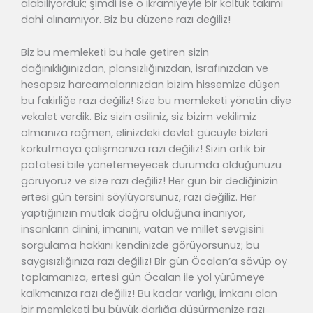
alabiliyorduk; şimdi ise o ikramiyeyle bir koltuk takımı
dahi alınamıyor. Biz bu düzene razı değiliz!
Biz bu memleketi bu hale getiren sizin
dağınıklığınızdan, plansızlığınızdan, israfınızdan ve
hesapsız harcamalarınızdan bizim hissemize düşen
bu fakirliğe razı değiliz! Size bu memleketi yönetin diye
vekalet verdik. Biz sizin asiliniz, siz bizim vekilimiz
olmanıza rağmen, elinizdeki devlet gücüyle bizleri
korkutmaya çalışmanıza razı değiliz! Sizin artık bir
patatesi bile yönetemeyecek durumda olduğunuzu
görüyoruz ve size razı değiliz! Her gün bir dediğinizin
ertesi gün tersini söylüyorsunuz, razı değiliz. Her
yaptığınızın mutlak doğru olduğuna inanıyor,
insanların dinini, imanını, vatan ve millet sevgisini
sorgulama hakkını kendinizde görüyorsunuz; bu
saygısızlığınıza razı değiliz! Bir gün Öcalan’a sövüp oy
toplamanıza, ertesi gün Öcalan ile yol yürümeye
kalkmanıza razı değiliz! Bu kadar varlığı, imkanı olan
bir memleketi bu büyük darlığa düşürmenize razı