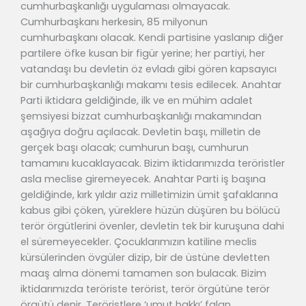
cumhurbaşkanlığı uygulaması olmayacak.
Cumhurbaşkanı herkesin, 85 milyonun
cumhurbaşkanı olacak. Kendi partisine yaslanıp diğer
partilere öfke kusan bir figür yerine; her partiyi, her
vatandaşı bu devletin öz evladı gibi gören kapsayıcı
bir cumhurbaşkanlığı makamı tesis edilecek. Anahtar
Parti iktidara geldiğinde, ilk ve en mühim adalet
şemsiyesi bizzat cumhurbaşkanlığı makamından
aşağıya doğru açılacak. Devletin başı, milletin de
gerçek başı olacak; cumhurun başı, cumhurun
tamamını kucaklayacak. Bizim iktidarımızda teröristler
asla meclise giremeyecek. Anahtar Parti iş başına
geldiğinde, kırk yıldır aziz milletimizin ümit şafaklarına
kabus gibi çöken, yüreklere hüzün düşüren bu bölücü
terör örgütlerini övenler, devletin tek bir kuruşuna dahi
el süremeyecekler. Çocuklarımızın katiline meclis
kürsülerinden övgüler dizip, bir de üstüne devletten
maaş alma dönemi tamamen son bulacak. Bizim
iktidarımızda teröriste terörist, terör örgütüne terör
örgütü denir. Teröristlere ‘umut hakkı’ falan