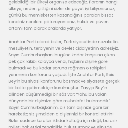
gelebildiği bir ülkeyi organize edeceğiz. Paranın hangi
ülkeye, neden gittiğini sizler de gayet iyi biliyorsunuz;
çünkü bu memleketten kazandığınız paraları bizzat
kendiniz nerelere götürüyorsanız, hukuk ve güven
ortamı tam olarak oralarda yatıyor.
Anahtar Parti olarak bizler, Türk siyasetinde nezaketin,
mesuliyetin, terbiyenin ve devlet ciddiyetinin adresiyiz.
Sayın Cumhurbaşkanı bugüne kadar karşısına çıkan
pek çok rakibi kolayca yendi, hiçbirini dişine göre
bulmadı ve bu kadar soruna rağmen o rakipleri
yenmenin konforunu yaşadı. İşte Anahtar Parti, Reis
Bey’in bu siyasi konforunu bozmak ve siyasete gerçek
bir kalite getirmek için kurulmuştur. Tayyip Bey’in
dilinden düşürmediği bir söz var: ‘Yahu bu yalan
dünyada bir dişimize göre muhalefet bulamadık.’
Sayın Cumhurbaşkanım, biz tam dişinize göre bir
hareketiz; siz şimdiden o dişlerinizi bir kontrol ettirin!
Bizler sadece kuru bir iktidar koltuğu için değil, bu aziz
milleti hak ettiği zenginlikle buluşturmak ve elinizde