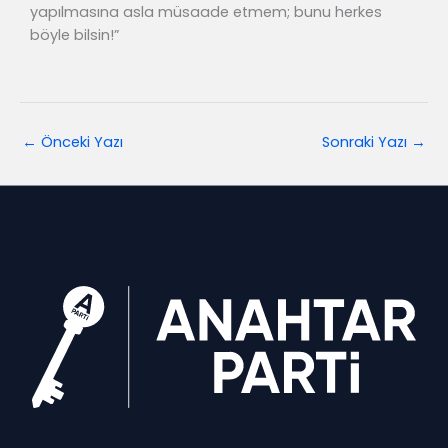
yapılmasına asla müsaade etmem; bunu herkes
böyle bilsin!”
←
Önceki Yazı
Sonraki Yazı
→