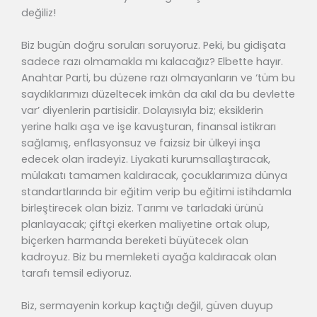
değiliz!
Biz bugün doğru soruları soruyoruz. Peki, bu gidişata
sadece razı olmamakla mı kalacağız? Elbette hayır.
Anahtar Parti, bu düzene razı olmayanların ve ‘tüm bu
saydıklarımızı düzeltecek imkân da akıl da bu devlette
var’ diyenlerin partisidir. Dolayısıyla biz; eksiklerin
yerine halkı aşa ve işe kavuşturan, finansal istikrarı
sağlamış, enflasyonsuz ve faizsiz bir ülkeyi inşa
edecek olan iradeyiz. Liyakati kurumsallaştıracak,
mülakatı tamamen kaldıracak, çocuklarımıza dünya
standartlarında bir eğitim verip bu eğitimi istihdamla
birleştirecek olan biziz. Tarımı ve tarladaki ürünü
planlayacak; çiftçi ekerken maliyetine ortak olup,
biçerken harmanda bereketi büyütecek olan
kadroyuz. Biz bu memleketi ayağa kaldıracak olan
tarafı temsil ediyoruz.
Biz, sermayenin korkup kaçtığı değil, güven duyup