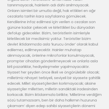
tanınmayacak, hainlerin adı dahi anılmayacak.
Onların isimleri bir umutla değil, hak ettikleri en ağır
cezalarla tarihin kara sayfalarına gömülecek.
Kendilerine infaz edilmesi için verilen o cezaları son
gününe kadar çekecek ve kirlettikleri bu dünyadan
defolup gidecekler. Bizim, teröristlerin isimleriyle
kirletilecek bir meclisimiz yoktur. Teröristler bizim
devlet iktidarımızda asla ‘kurucu önder’ olarak kabul
edilemez, edilmeyecektir. Hainler muhatap
alınmayacak, önlerine mikrofonlar konulmayacak,
prompter cihazları gönderilmeyecek ve onlarla asla
kirli pazarlıklar, hediyeleşmeler yapılmayacaktır.
Siyaset her şeyden önce ilkeli ve öngörülebilir olacak;
milletimiz nihayet terbiyeli, seviyeli bir siyasete şahitlik
edecek. Millet siyasetçilerden korkmayacak; aksine
siyasetçiler milletten, milletin sandıktaki iradesinden
korkacak. Bizim iktidarımızla birlikte; ‘Milletime verdiğim
sözü tutamazsam, ben bir daha halkımın huzuruna
çıkamam’ diyen edep sahibi siyasetçilerin dönemi