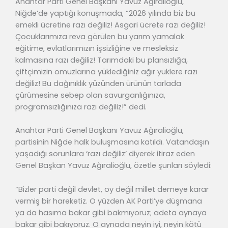
Anahtar Parti Genel Başkanı Yavuz Ağıralioğlu,
Niğde’de yaptığı konuşmada, “2026 yılında biz bu
emekli ücretine razı değiliz! Asgari ücrete razı değiliz!
Çocuklarımıza reva görülen bu yarım yamalak
eğitime, evlatlarımızın işsizliğine ve mesleksiz
kalmasına razı değiliz! Tarımdaki bu plansızlığa,
çiftçimizin omuzlarına yüklediğiniz ağır yüklere razı
değiliz! Bu dağınıklık yüzünden ürünün tarlada
çürümesine sebep olan savurganlığınıza,
programsızlığınıza razı değiliz!” dedi.
Anahtar Parti Genel Başkanı Yavuz Ağıralioğlu,
partisinin Niğde halk buluşmasına katıldı. Vatandaşın
yaşadığı sorunlara ‘razı değiliz’ diyerek itiraz eden
Genel Başkan Yavuz Ağıralioğlu, özetle şunları söyledi:
“Bizler parti değil devlet, oy değil millet demeye karar
vermiş bir hareketiz. O yüzden AK Parti’ye düşmana
ya da hasıma bakar gibi bakmıyoruz; adeta aynaya
bakar gibi bakıyoruz. O aynada neyin iyi, neyin kötü