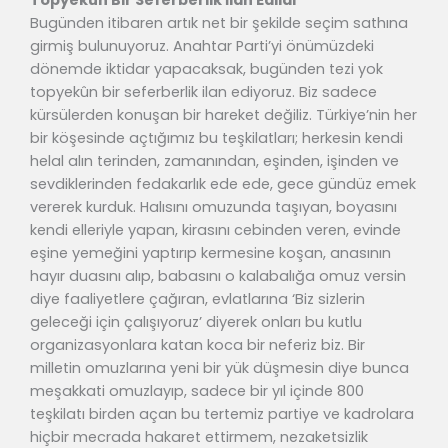
Topyekûn Bir Seferberlik İlan Edildi
Bugünden itibaren artık net bir şekilde seçim sathına
girmiş bulunuyoruz. Anahtar Parti’yi önümüzdeki
dönemde iktidar yapacaksak, bugünden tezi yok
topyekûn bir seferberlik ilan ediyoruz. Biz sadece
kürsülerden konuşan bir hareket değiliz. Türkiye’nin her
bir köşesinde açtığımız bu teşkilatları; herkesin kendi
helal alın terinden, zamanından, eşinden, işinden ve
sevdiklerinden fedakarlık ede ede, gece gündüz emek
vererek kurduk. Halısını omuzunda taşıyan, boyasını
kendi elleriyle yapan, kirasını cebinden veren, evinde
eşine yemeğini yaptırıp kermesine koşan, anasının
hayır duasını alıp, babasını o kalabalığa omuz versin
diye faaliyetlere çağıran, evlatlarına ‘Biz sizlerin
geleceği için çalışıyoruz’ diyerek onları bu kutlu
organizasyonlara katan koca bir neferiz biz. Bir
milletin omuzlarına yeni bir yük düşmesin diye bunca
meşakkati omuzlayıp, sadece bir yıl içinde 800
teşkilatı birden açan bu tertemiz partiye ve kadrolara
hiçbir mecrada hakaret ettirmem, nezaketsizlik